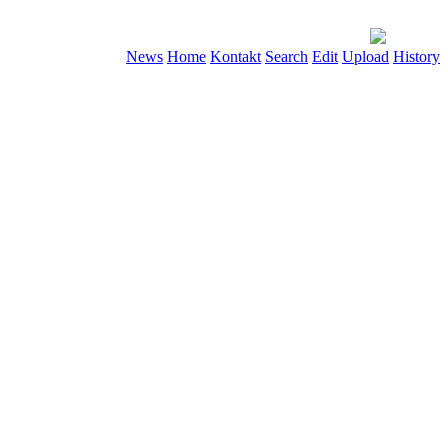
News
Home
Kontakt
Search
Edit
Upload
History